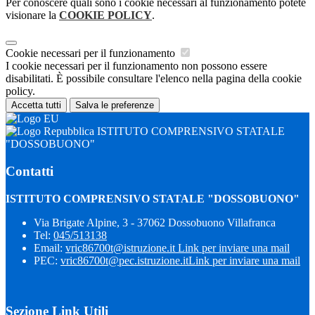
Per conoscere quali sono i cookie necessari al funzionamento potete
visionare la
COOKIE POLICY
.
Cookie necessari per il funzionamento
I cookie necessari per il funzionamento non possono essere
disabilitati. È possibile consultare l'elenco nella pagina della cookie
policy.
Accetta tutti
Salva le preferenze
ISTITUTO COMPRENSIVO STATALE
"DOSSOBUONO"
Contatti
ISTITUTO COMPRENSIVO STATALE "DOSSOBUONO"
Via Brigate Alpine, 3 - 37062 Dossobuono Villafranca
Tel:
045/513138
Email:
vric86700t@istruzione.it
Link per inviare una mail
PEC:
vric86700t@pec.istruzione.it
Link per inviare una mail
Sezione Link Utili