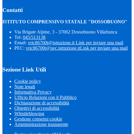
Contatti
ISTITUTO COMPRENSIVO STATALE "DOSSOBUONO"
Via Brigate Alpine, 3 - 37062 Dossobuono Villafranca
Tel:
045/513138
Email:
vric86700t@istruzione.it
Link per inviare una mail
PEC:
vric86700t@pec.istruzione.it
Link per inviare una mail
Sezione Link Utili
Cookie policy
Note legali
Informativa Privacy
Ufficio Relazioni con il Pubblico
Dichiarazione di accessibilità
Obiettivi di accessibilità
Whistleblowing
Gestione consensi cookie
Amministrazione trasparente