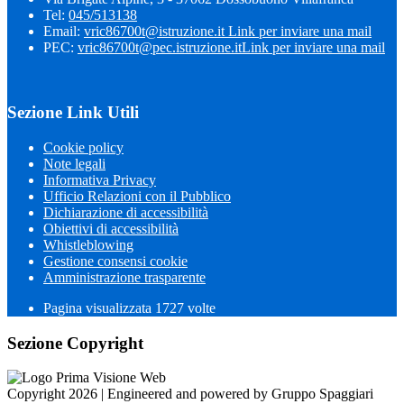
Tel:
045/513138
Email:
vric86700t@istruzione.it
Link per inviare una mail
PEC:
vric86700t@pec.istruzione.it
Link per inviare una mail
Sezione Link Utili
Cookie policy
Note legali
Informativa Privacy
Ufficio Relazioni con il Pubblico
Dichiarazione di accessibilità
Obiettivi di accessibilità
Whistleblowing
Gestione consensi cookie
Amministrazione trasparente
Pagina visualizzata
1727
volte
Sezione Copyright
Copyright 2026 | Engineered and powered by Gruppo Spaggiari