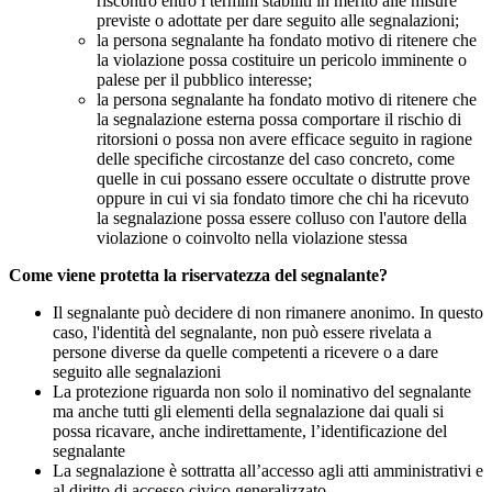
riscontro entro i termini stabiliti in merito alle misure
previste o adottate per dare seguito alle segnalazioni;
la persona segnalante ha fondato motivo di ritenere che
la violazione possa costituire un pericolo imminente o
palese per il pubblico interesse;
la persona segnalante ha fondato motivo di ritenere che
la segnalazione esterna possa comportare il rischio di
ritorsioni o possa non avere efficace seguito in ragione
delle specifiche circostanze del caso concreto, come
quelle in cui possano essere occultate o distrutte prove
oppure in cui vi sia fondato timore che chi ha ricevuto
la segnalazione possa essere colluso con l'autore della
violazione o coinvolto nella violazione stessa
Come viene protetta la riservatezza del segnalante?
Il segnalante può decidere di non rimanere anonimo. In questo
caso, l'identità del segnalante, non può essere rivelata a
persone diverse da quelle competenti a ricevere o a dare
seguito alle segnalazioni
La protezione riguarda non solo il nominativo del segnalante
ma anche tutti gli elementi della segnalazione dai quali si
possa ricavare, anche indirettamente, l’identificazione del
segnalante
La segnalazione è sottratta all’accesso agli atti amministrativi e
al diritto di accesso civico generalizzato