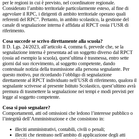
per le regioni in cui è previsto, nel coordinatore regionale.
Considerato l’ambito territoriale particolarmente esteso, al fine di
agevolare il RPC, i dirigenti di ambito territoriale operano quali
referenti del RPC”. Pertanto, in ambito scolastico, la gestione del
canale di segnalazione interna è affidata al RPCT ossia l’USR di
riferimento.
Cosa succede se scrivo direttamente alla scuola?
Il D. Lgs. 24/2023, all’articolo 4, comma 6, prevede che, se la
segnalazione interna è presentata ad un soggetto diverso dal RPCT
(ossia ad esempio la scuola), quest’ultima è trasmessa, entro sette
giorni dal suo ricevimento, al soggetto competente, dando
contestuale notizia della trasmissione alla persona segnalante. Per
questo motivo, pur ricordando l’obbligo di segnalazione
direttamente al RPCT individuato nell’USR di riferimento, qualora il
segnalante scrivesse al presente Istituto Scolastico, quest’ultimo avrà
premura di trasmettere la segnalazione nei tempi e modi previsti per
legge al soggetto competente.
Cosa si può segnalare?
Comportamenti, atti od omissioni che ledono l’interesse pubblico o
l’integrità dell’Amministrazione e che consistono in:
illeciti amministrativi, contabili, civili o penali;
illeciti che rientrano nell’ambito di applicazione degli atti