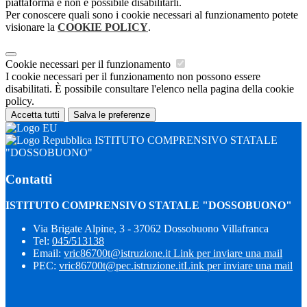
piattaforma e non è possibile disabilitarli.
Per conoscere quali sono i cookie necessari al funzionamento potete
visionare la
COOKIE POLICY
.
Cookie necessari per il funzionamento
I cookie necessari per il funzionamento non possono essere
disabilitati. È possibile consultare l'elenco nella pagina della cookie
policy.
Accetta tutti
Salva le preferenze
ISTITUTO COMPRENSIVO STATALE
"DOSSOBUONO"
Contatti
ISTITUTO COMPRENSIVO STATALE "DOSSOBUONO"
Via Brigate Alpine, 3 - 37062 Dossobuono Villafranca
Tel:
045/513138
Email:
vric86700t@istruzione.it
Link per inviare una mail
PEC:
vric86700t@pec.istruzione.it
Link per inviare una mail