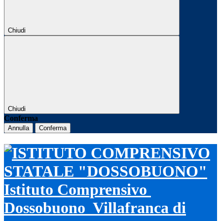
Chiudi
Chiudi
Conferma
Annulla
Conferma
Istituto Comprensivo
Dossobuono
Villafranca di