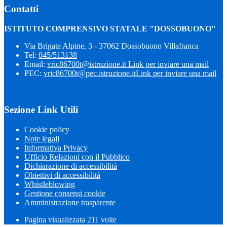
Contatti
ISTITUTO COMPRENSIVO STATALE "DOSSOBUONO"
Via Brigate Alpine, 3 - 37062 Dossobuono Villafranca
Tel:
045/513138
Email:
vric86700t@istruzione.it
Link per inviare una mail
PEC:
vric86700t@pec.istruzione.it
Link per inviare una mail
Sezione Link Utili
Cookie policy
Note legali
Informativa Privacy
Ufficio Relazioni con il Pubblico
Dichiarazione di accessibilità
Obiettivi di accessibilità
Whistleblowing
Gestione consensi cookie
Amministrazione trasparente
Pagina visualizzata
211
volte