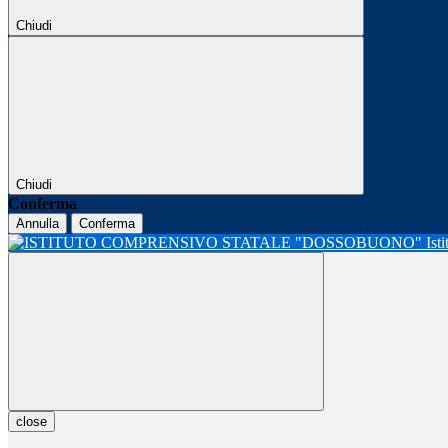
Chiudi
Chiudi
Conferma
Annulla
Conferma
Ist
close