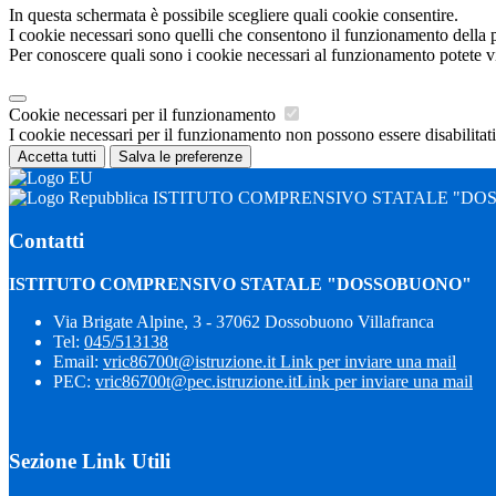
In questa schermata è possibile scegliere quali cookie consentire.
I cookie necessari sono quelli che consentono il funzionamento della pi
Per conoscere quali sono i cookie necessari al funzionamento potete v
Cookie necessari per il funzionamento
I cookie necessari per il funzionamento non possono essere disabilitati.
Accetta tutti
Salva le preferenze
ISTITUTO COMPRENSIVO STATALE "DO
Contatti
ISTITUTO COMPRENSIVO STATALE "DOSSOBUONO"
Via Brigate Alpine, 3 - 37062 Dossobuono Villafranca
Tel:
045/513138
Email:
vric86700t@istruzione.it
Link per inviare una mail
PEC:
vric86700t@pec.istruzione.it
Link per inviare una mail
Sezione Link Utili