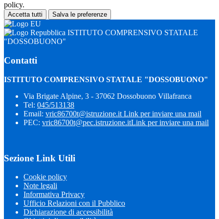
policy.
Accetta tutti
Salva le preferenze
ISTITUTO COMPRENSIVO STATALE
"DOSSOBUONO"
Contatti
ISTITUTO COMPRENSIVO STATALE "DOSSOBUONO"
Via Brigate Alpine, 3 - 37062 Dossobuono Villafranca
Tel:
045/513138
Email:
vric86700t@istruzione.it
Link per inviare una mail
PEC:
vric86700t@pec.istruzione.it
Link per inviare una mail
Sezione Link Utili
Cookie policy
Note legali
Informativa Privacy
Ufficio Relazioni con il Pubblico
Dichiarazione di accessibilità