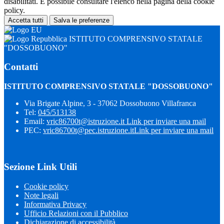
disabilitati. È possibile consultare l'elenco nella pagina della cookie
policy.
Accetta tutti
Salva le preferenze
ISTITUTO COMPRENSIVO STATALE
"DOSSOBUONO"
Contatti
ISTITUTO COMPRENSIVO STATALE "DOSSOBUONO"
Via Brigate Alpine, 3 - 37062 Dossobuono Villafranca
Tel:
045/513138
Email:
vric86700t@istruzione.it
Link per inviare una mail
PEC:
vric86700t@pec.istruzione.it
Link per inviare una mail
Sezione Link Utili
Cookie policy
Note legali
Informativa Privacy
Ufficio Relazioni con il Pubblico
Dichiarazione di accessibilità