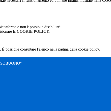
kie necessari al funzionamento ed utili alle finalità illustrate nella
COO
attaforma e non è possibile disabilitarli.
isionare la
COOKIE POLICY
.
 È possibile consultare l'elenco nella pagina della cookie policy.
SSOBUONO"