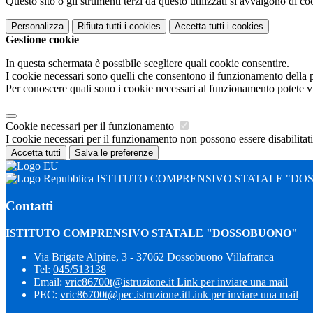
Questo sito o gli strumenti terzi da questo utilizzati si avvalgono di coo
Personalizza
Rifiuta tutti
i cookies
Accetta tutti
i cookies
Gestione cookie
In questa schermata è possibile scegliere quali cookie consentire.
I cookie necessari sono quelli che consentono il funzionamento della pi
Per conoscere quali sono i cookie necessari al funzionamento potete v
Cookie necessari per il funzionamento
I cookie necessari per il funzionamento non possono essere disabilitati.
Accetta tutti
Salva le preferenze
ISTITUTO COMPRENSIVO STATALE "DO
Contatti
ISTITUTO COMPRENSIVO STATALE "DOSSOBUONO"
Via Brigate Alpine, 3 - 37062 Dossobuono Villafranca
Tel:
045/513138
Email:
vric86700t@istruzione.it
Link per inviare una mail
PEC:
vric86700t@pec.istruzione.it
Link per inviare una mail