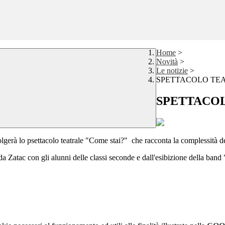
Home
>
Novità
>
Le notizie
>
SPETTACOLO TEA
SPETTACOL
olgerà lo psettacolo teatrale "Come stai?" che racconta la complessità d
da Zatac con gli alunni delle classi seconde e dall'esibizione della ban