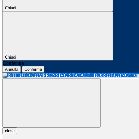
Chiudi
Chiudi
Conferma
Annulla
Conferma
Ist
close