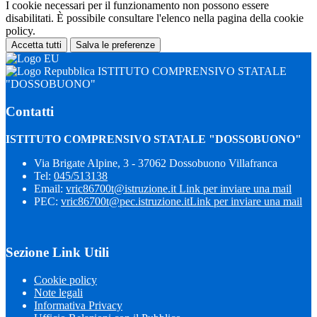
I cookie necessari per il funzionamento non possono essere
disabilitati. È possibile consultare l'elenco nella pagina della cookie
policy.
Accetta tutti
Salva le preferenze
ISTITUTO COMPRENSIVO STATALE
"DOSSOBUONO"
Contatti
ISTITUTO COMPRENSIVO STATALE "DOSSOBUONO"
Via Brigate Alpine, 3 - 37062 Dossobuono Villafranca
Tel:
045/513138
Email:
vric86700t@istruzione.it
Link per inviare una mail
PEC:
vric86700t@pec.istruzione.it
Link per inviare una mail
Sezione Link Utili
Cookie policy
Note legali
Informativa Privacy