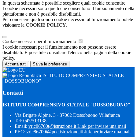
In questa schermata è possibile scegliere quali cookie consentire.
I cookie necessari sono quelli che consentono il funzionamento della
piattaforma e non è possibile disabilitarli.
Per conoscere quali sono i cookie necessari al funzionamento potete
visionare la
COOKIE POLICY
.
Cookie necessari per il funzionamento
I cookie necessari per il funzionamento non possono essere
disabilitati. È possibile consultare l'elenco nella pagina della cookie
policy.
Accetta tutti
Salva le preferenze
ISTITUTO COMPRENSIVO STATALE
"DOSSOBUONO"
Contatti
ISTITUTO COMPRENSIVO STATALE "DOSSOBUONO"
Via Brigate Alpine, 3 - 37062 Dossobuono Villafranca
Tel:
045/513138
Email:
vric86700t@istruzione.it
Link per inviare una mail
PEC:
vric86700t@pec.istruzione.it
Link per inviare una mail