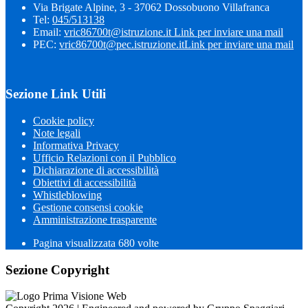
Via Brigate Alpine, 3 - 37062 Dossobuono Villafranca
Tel:
045/513138
Email:
vric86700t@istruzione.it
Link per inviare una mail
PEC:
vric86700t@pec.istruzione.it
Link per inviare una mail
Sezione Link Utili
Cookie policy
Note legali
Informativa Privacy
Ufficio Relazioni con il Pubblico
Dichiarazione di accessibilità
Obiettivi di accessibilità
Whistleblowing
Gestione consensi cookie
Amministrazione trasparente
Pagina visualizzata
680
volte
Sezione Copyright