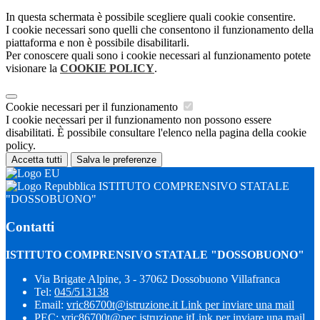
In questa schermata è possibile scegliere quali cookie consentire.
I cookie necessari sono quelli che consentono il funzionamento della
piattaforma e non è possibile disabilitarli.
Per conoscere quali sono i cookie necessari al funzionamento potete
visionare la
COOKIE POLICY
.
Cookie necessari per il funzionamento
I cookie necessari per il funzionamento non possono essere
disabilitati. È possibile consultare l'elenco nella pagina della cookie
policy.
Accetta tutti
Salva le preferenze
ISTITUTO COMPRENSIVO STATALE
"DOSSOBUONO"
Contatti
ISTITUTO COMPRENSIVO STATALE "DOSSOBUONO"
Via Brigate Alpine, 3 - 37062 Dossobuono Villafranca
Tel:
045/513138
Email:
vric86700t@istruzione.it
Link per inviare una mail
PEC:
vric86700t@pec.istruzione.it
Link per inviare una mail