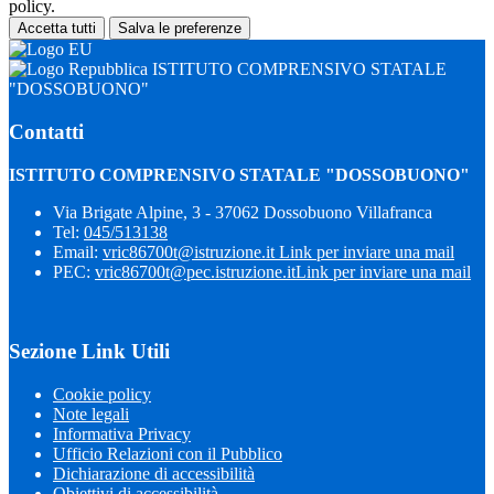
policy.
Accetta tutti
Salva le preferenze
ISTITUTO COMPRENSIVO STATALE
"DOSSOBUONO"
Contatti
ISTITUTO COMPRENSIVO STATALE "DOSSOBUONO"
Via Brigate Alpine, 3 - 37062 Dossobuono Villafranca
Tel:
045/513138
Email:
vric86700t@istruzione.it
Link per inviare una mail
PEC:
vric86700t@pec.istruzione.it
Link per inviare una mail
Sezione Link Utili
Cookie policy
Note legali
Informativa Privacy
Ufficio Relazioni con il Pubblico
Dichiarazione di accessibilità
Obiettivi di accessibilità