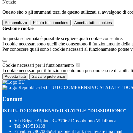
Notizie
Questo sito o gli strumenti terzi da questo utilizzati si avvalgono di coo
Personalizza
Rifiuta tutti
i cookies
Accetta tutti
i cookies
Gestione cookie
In questa schermata è possibile scegliere quali cookie consentire.
I cookie necessari sono quelli che consentono il funzionamento della pi
Per conoscere quali sono i cookie necessari al funzionamento potete v
Cookie necessari per il funzionamento
I cookie necessari per il funzionamento non possono essere disabilitati.
Accetta tutti
Salva le preferenze
ISTITUTO COMPRENSIVO STATALE "DO
Contatti
ISTITUTO COMPRENSIVO STATALE "DOSSOBUONO"
Via Brigate Alpine, 3 - 37062 Dossobuono Villafranca
Tel:
045/513138
Email:
vric86700t@istruzione.it
Link per inviare una mail