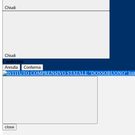
Chiudi
Chiudi
Conferma
Annulla
Conferma
Ist
close