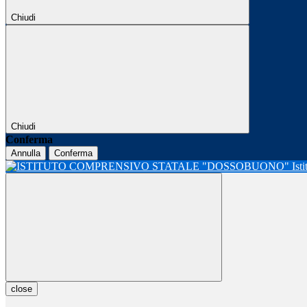
Chiudi
Chiudi
Conferma
Annulla
Conferma
Ist
close