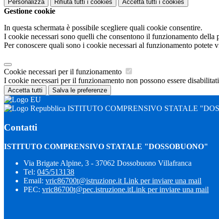
Personalizza
Rifiuta tutti
i cookies
Accetta tutti
i cookies
Gestione cookie
In questa schermata è possibile scegliere quali cookie consentire.
I cookie necessari sono quelli che consentono il funzionamento della pi
Per conoscere quali sono i cookie necessari al funzionamento potete v
Cookie necessari per il funzionamento
I cookie necessari per il funzionamento non possono essere disabilitati.
Accetta tutti
Salva le preferenze
ISTITUTO COMPRENSIVO STATALE "DO
Contatti
ISTITUTO COMPRENSIVO STATALE "DOSSOBUONO"
Via Brigate Alpine, 3 - 37062 Dossobuono Villafranca
Tel:
045/513138
Email:
vric86700t@istruzione.it
Link per inviare una mail
PEC:
vric86700t@pec.istruzione.it
Link per inviare una mail