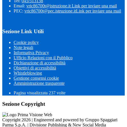
Tel:
045/513138
Email:
vric86700t@istruzione.it
Link per inviare una mail
PEC:
vric86700t@pec.istruzione.it
Link per inviare una mail
Sezione Link Utili
Cookie policy
Note legali
Informativa Privacy
Ufficio Relazioni con il Pubblico
Dichiarazione di accessibilità
Obiettivi di accessibilità
Whistleblowing
Gestione consensi cookie
Amministrazione trasparente
Pagina visualizzata
237
volte
Sezione Copyright
Copyright 2026 | Engineered and powered by Gruppo Spaggiari
Parma S.p.A. | Divisione Publishing & New Social Media