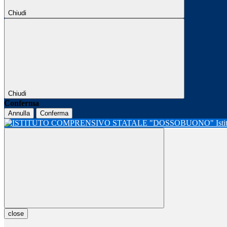
Chiudi
Chiudi
Conferma
Annulla
Conferma
Ist
close