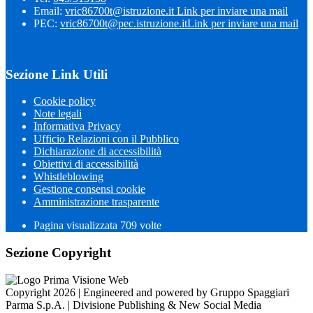
Email:
vric86700t@istruzione.it
Link per inviare una mail
PEC:
vric86700t@pec.istruzione.it
Link per inviare una mail
Sezione Link Utili
Cookie policy
Note legali
Informativa Privacy
Ufficio Relazioni con il Pubblico
Dichiarazione di accessibilità
Obiettivi di accessibilità
Whistleblowing
Gestione consensi cookie
Amministrazione trasparente
Pagina visualizzata
709
volte
Sezione Copyright
Copyright 2026 | Engineered and powered by Gruppo Spaggiari
Parma S.p.A. | Divisione Publishing & New Social Media